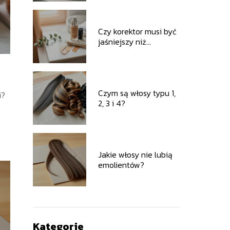
proteinową?
Czy korektor musi być
jaśniejszy niż
podkład?
?
Czym są włosy typu 1,
i?
2, 3 i 4?
Jakie włosy nie lubią
emolientów?
Kategorie