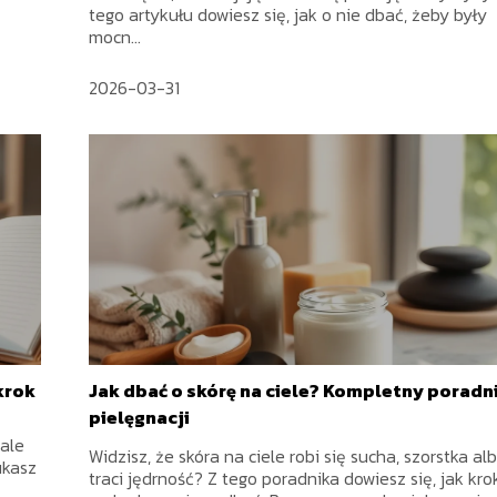
tego artykułu dowiesz się, jak o nie dbać, żeby były
mocn...
2026-03-31
krok
Jak dbać o skórę na ciele? Kompletny poradn
pielęgnacji
ale
Widzisz, że skóra na ciele robi się sucha, szorstka al
ukasz
traci jędrność? Z tego poradnika dowiesz się, jak kro