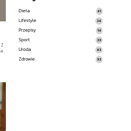
Dieta
41
Lifestyle
24
Przepisy
14
Sport
23
 Z
Uroda
za
42
Zdrowie
32