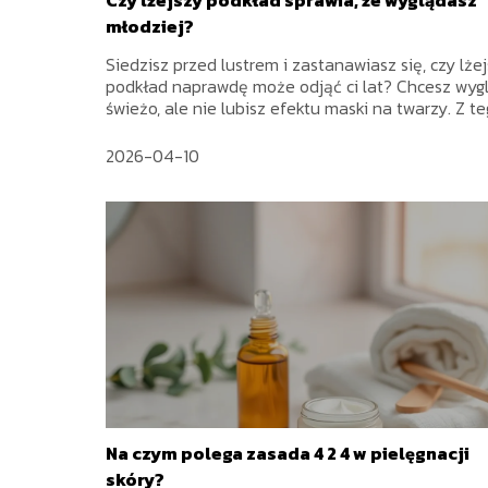
młodziej?
Siedzisz przed lustrem i zastanawiasz się, czy lże
podkład naprawdę może odjąć ci lat? Chcesz wyg
świeżo, ale nie lubisz efektu maski na twarzy. Z teg
2026-04-10
Na czym polega zasada 4 2 4 w pielęgnacji
skóry?