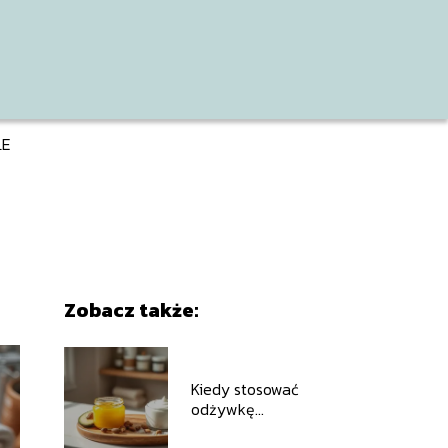
LE
Zobacz także:
Kiedy stosować
odżywkę
emolientową, a kiedy