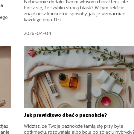
Farbowanie dodało Twoim włosom charakteru, ale
ra
boisz się, że szybko stracą blask? W tym tekście
znajdziesz konkretne sposoby, jak je wzmacniać
tego
każdego dnia. Dzi...
2026-04-04
Jak prawidłowo dbać o paznokcie?
ijaż
Widzisz, że Twoje paznokcie łamią się przy byle
wanie
dotknięciu, rozdwajają albo bolą po zdjęciu hybrydy