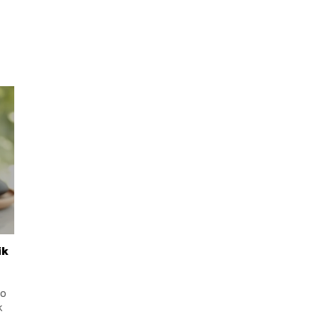
ik
bo
k