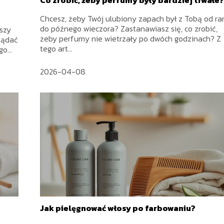
Chcesz, żeby Twój ulubiony zapach był z Tobą od ra
do późnego wieczora? Zastanawiasz się, co zrobić,
jszy
żeby perfumy nie wietrzały po dwóch godzinach? Z
lądać
tego art...
o...
2026-04-08
Jak pielęgnować włosy po farbowaniu?