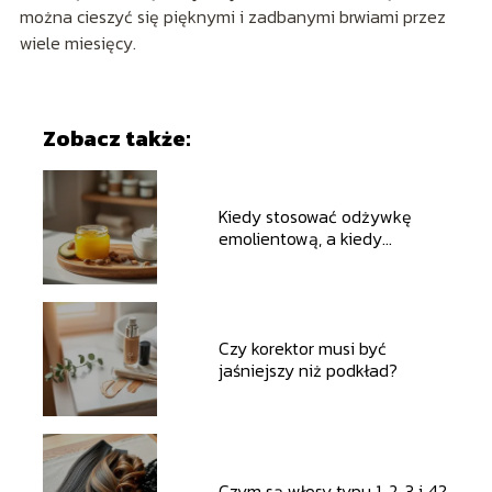
można cieszyć się pięknymi i zadbanymi brwiami przez
wiele miesięcy.
Zobacz także:
Kiedy stosować odżywkę
emolientową, a kiedy
proteinową?
Czy korektor musi być
jaśniejszy niż podkład?
Czym są włosy typu 1, 2, 3 i 4?