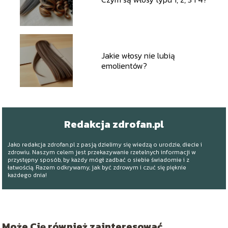
Jakie włosy nie lubią
emolientów?
Redakcja zdrofan.pl
Jako redakcja zdrofan.pl z pasją dzielimy się wiedzą o urodzie, diecie i
zdrowiu. Naszym celem jest przekazywanie rzetelnych informacji w
przystępny sposób, by każdy mógł zadbać o siebie świadomie i z
łatwością. Razem odkrywamy, jak być zdrowym i czuć się pięknie
każdego dnia!
Może Cię również zainteresować