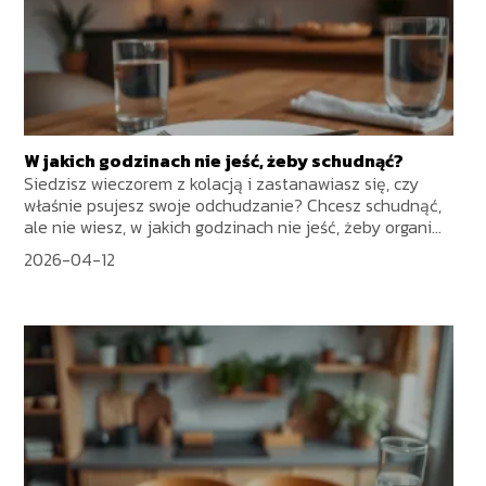
W jakich godzinach nie jeść, żeby schudnąć?
Siedzisz wieczorem z kolacją i zastanawiasz się, czy
właśnie psujesz swoje odchudzanie? Chcesz schudnąć,
ale nie wiesz, w jakich godzinach nie jeść, żeby organi...
2026-04-12