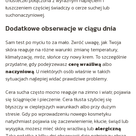
chusteczki połączona z wyraźnym napięciem i
łuszczeniem częściej świadczy o cerze suchej lub
suchonaczyniowej.
Dodatkowe obserwacje w ciągu dnia
Sam test po myciu to za mało. Zwróć uwagę, jak Twoja
skóra reaguje na różne warunki: zmianę temperatury,
klimatyzację, mróz, słońce czy nowy krem. To szczególnie
przydatne, gdy podejrzewasz
cerę wrażliwą
albo
naczyniową
. U niektórych osób właśnie w takich
sytuacjach najlepiej widać prawdziwe problemy.
Cera sucha często mocno reaguje na zimno i wiatr, pojawia
się ściągnięcie i pieczenie. Cera tłusta szybciej się
błyszczy w cieplejszych warunkach albo przy dużym
stresie. Gdy po wprowadzeniu nowego kosmetyku
natychmiast pojawia się zaczerwienienie, kłucie, świąd lub
wysypka, możesz mieć skórę wrażliwą lub
alergiczną
.
Taka notatka z kilku dni obserwacji daje pełniejszy obraz