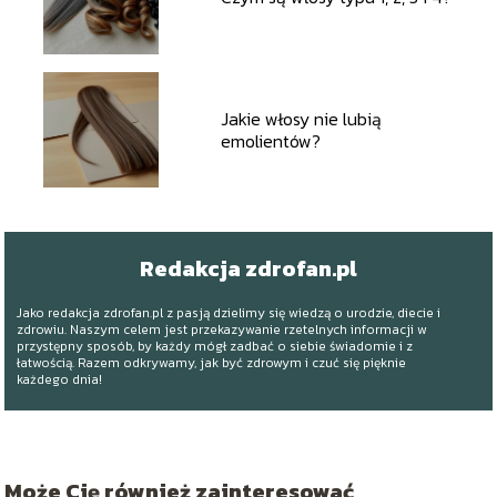
Jakie włosy nie lubią
emolientów?
Redakcja zdrofan.pl
Jako redakcja zdrofan.pl z pasją dzielimy się wiedzą o urodzie, diecie i
zdrowiu. Naszym celem jest przekazywanie rzetelnych informacji w
przystępny sposób, by każdy mógł zadbać o siebie świadomie i z
łatwością. Razem odkrywamy, jak być zdrowym i czuć się pięknie
każdego dnia!
Może Cię również zainteresować