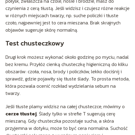
połysk, zwłaszcza na czole, nosie i brodzie, masz do
czynienia z cerą tłustą. Jeśli widzisz i czujesz różne reakcje
w różnych miejscach twarzy, np. suche policzki i tłuste
czoło, najpewniej jest to cera mieszana. Brak skrajnych
objawów sugeruje skórę normalną.
Test chusteczkowy
Drugi krok możesz wykonać około godzinę po myciu, nadal
bez kremu. Przyłóż cienką chusteczkę higieniczną do kilku
obszarów: czoła, nosa, brody i policzków, lekko dociśnij i
sprawdź, gdzie pojawiły się tłuste ślady. To prosta metoda,
która pozwala ocenić rozkład wydzielania sebum na
twarzy.
Jeśli tłuste plamy widzisz na całej chusteczce, mówimy o
cerze tłustej
. Ślady tylko w strefie T sugerują cerę
mieszaną. Gdy chusteczka pozostaje sucha, a skóra
przyjemna w dotyku, może to być cera normalna. Suchość