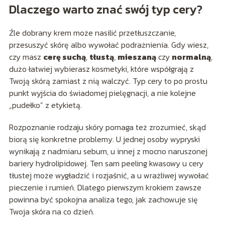
Dlaczego warto znać swój typ cery?
Źle dobrany krem może nasilić przetłuszczanie,
przesuszyć skórę albo wywołać podrażnienia. Gdy wiesz,
czy masz
cerę suchą
,
tłustą
,
mieszaną
czy
normalną
,
dużo łatwiej wybierasz kosmetyki, które współgrają z
Twoją skórą zamiast z nią walczyć. Typ cery to po prostu
punkt wyjścia do świadomej pielęgnacji, a nie kolejne
„pudełko” z etykietą.
Rozpoznanie rodzaju skóry pomaga też zrozumieć, skąd
biorą się konkretne problemy. U jednej osoby wypryski
wynikają z nadmiaru sebum, u innej z mocno naruszonej
bariery hydrolipidowej. Ten sam peeling kwasowy u cery
tłustej może wygładzić i rozjaśnić, a u wrażliwej wywołać
pieczenie i rumień. Dlatego pierwszym krokiem zawsze
powinna być spokojna analiza tego, jak zachowuje się
Twoja skóra na co dzień.