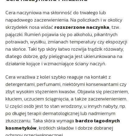
Cera naczyniowa ma skłonność do trwałego lub
napadowego zaczerwienienia. Na policzkach i w okolicy
skrzydełek nosa widać
rozszerzone naczynka
, tzw.
pajączki. Rumień pojawia się po alkoholu, pikantnych
potrawach, wysiłku, zmianach temperatury czy ekspozycji
na słońce. Taki typ skóry łatwo rozwija trądzik różowaty,
dlatego dobrze, gdy pielęgnacja jest ukierunkowana na
działanie kojące i wzmacniające ściany naczyń.
Cera wrażliwa z kolei szybko reaguje na kontakt z
detergentami, perfumami, niektórymi konserwantami czy
zbyt wysokim stężeniem kwasów. Objawia się pieczeniem,
kłuciem, uczuciem ściągnięcia, a także zaczerwienieniem.
U części osób jest to stan wrodzony, u innych nabyty, np.
po długiej terapii dermatologicznej lub nadmiernym
złuszczaniu. Taka skóra wymaga
bardzo łagodnych
kosmetyków
, krótkich składów i dobrze dobranej
ochrony przeciwsłonecznej.