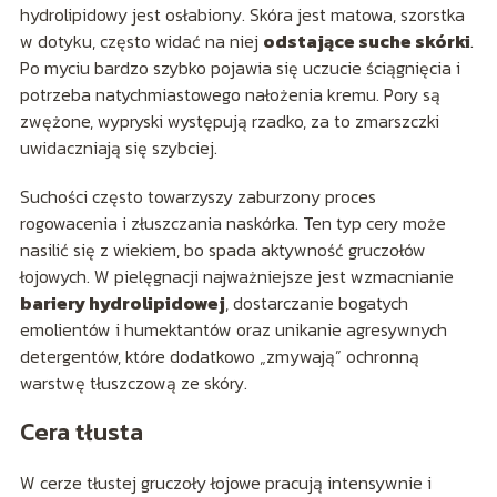
hydrolipidowy jest osłabiony. Skóra jest matowa, szorstka
w dotyku, często widać na niej
odstające suche skórki
.
Po myciu bardzo szybko pojawia się uczucie ściągnięcia i
potrzeba natychmiastowego nałożenia kremu. Pory są
zwężone, wypryski występują rzadko, za to zmarszczki
uwidaczniają się szybciej.
Suchości często towarzyszy zaburzony proces
rogowacenia i złuszczania naskórka. Ten typ cery może
nasilić się z wiekiem, bo spada aktywność gruczołów
łojowych. W pielęgnacji najważniejsze jest wzmacnianie
bariery hydrolipidowej
, dostarczanie bogatych
emolientów i humektantów oraz unikanie agresywnych
detergentów, które dodatkowo „zmywają” ochronną
warstwę tłuszczową ze skóry.
Cera tłusta
W cerze tłustej gruczoły łojowe pracują intensywnie i