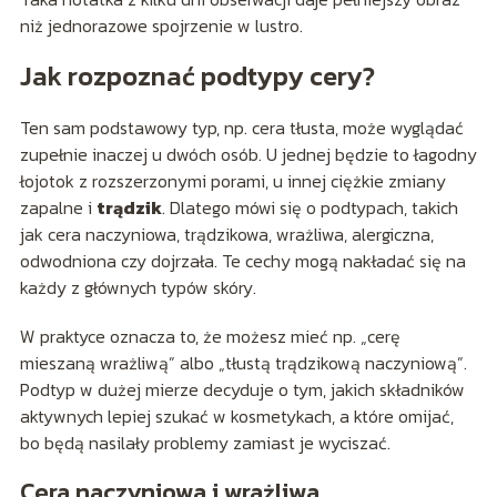
niż jednorazowe spojrzenie w lustro.
Jak rozpoznać podtypy cery?
Ten sam podstawowy typ, np. cera tłusta, może wyglądać
zupełnie inaczej u dwóch osób. U jednej będzie to łagodny
łojotok z rozszerzonymi porami, u innej ciężkie zmiany
zapalne i
trądzik
. Dlatego mówi się o podtypach, takich
jak cera naczyniowa, trądzikowa, wrażliwa, alergiczna,
odwodniona czy dojrzała. Te cechy mogą nakładać się na
każdy z głównych typów skóry.
W praktyce oznacza to, że możesz mieć np. „cerę
mieszaną wrażliwą” albo „tłustą trądzikową naczyniową”.
Podtyp w dużej mierze decyduje o tym, jakich składników
aktywnych lepiej szukać w kosmetykach, a które omijać,
bo będą nasilały problemy zamiast je wyciszać.
Cera naczyniowa i wrażliwa