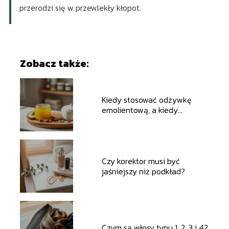
przerodzi się w przewlekły kłopot.
Zobacz także:
Kiedy stosować odżywkę
emolientową, a kiedy
proteinową?
Czy korektor musi być
jaśniejszy niż podkład?
Czym są włosy typu 1, 2, 3 i 4?