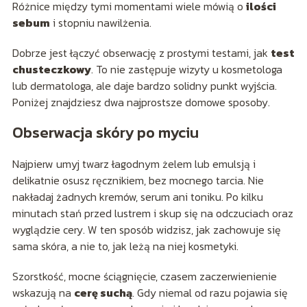
Różnice między tymi momentami wiele mówią o
ilości
sebum
i stopniu nawilżenia.
Dobrze jest łączyć obserwację z prostymi testami, jak
test
chusteczkowy
. To nie zastępuje wizyty u kosmetologa
lub dermatologa, ale daje bardzo solidny punkt wyjścia.
Poniżej znajdziesz dwa najprostsze domowe sposoby.
Obserwacja skóry po myciu
Najpierw umyj twarz łagodnym żelem lub emulsją i
delikatnie osusz ręcznikiem, bez mocnego tarcia. Nie
nakładaj żadnych kremów, serum ani toniku. Po kilku
minutach stań przed lustrem i skup się na odczuciach oraz
wyglądzie cery. W ten sposób widzisz, jak zachowuje się
sama skóra, a nie to, jak leżą na niej kosmetyki.
Szorstkość, mocne ściągnięcie, czasem zaczerwienienie
wskazują na
cerę suchą
. Gdy niemal od razu pojawia się