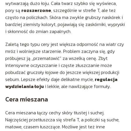
wytwarzają dużo łoju. Cała twarz szybko się wyświeca,
pory są
rozszerzone
, szczególnie w strefie T, ale też
często na policzkach. Skóra ma zwykle grubszy naskórek i
bardziej ziemisty koloryt, pojawiają się zaskórniki, wypryski
i skłonność do zmian zapalnych.
Zaletą tego typu cery jest większa odporność na wiatr czy
mróz i wolniejsze starzenie. Problem zaczyna się, gdy
próbujesz ją „przematowić” za wszelką cenę. Zbyt
intensywne oczyszczanie i częste złuszczanie może
pobudzać gruczoły łojowe do jeszcze większej produkcji
sebum. Lepsze efekty daje delikatne mycie,
regulacja
wydzielania łoju
i lekkie, ale nawilżające formuły.
Cera mieszana
Cera mieszana łączy cechy skóry tłustej i suchej.
Najczęściej przetłuszcza się strefa T, a policzki są suche,
matowe, czasem łuszczące. Możliwe jest też inne