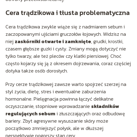
Cera trądzikowa i tłusta problematyczna
Cera trądzikowa zwykle wiąże się z nadmiarem sebum i
zaczopowanymi ujściami gruczołów łojowych. Widzisz na
niej
zaskórniki otwarte i zamknięte
, grudki, krostki,
czasem głębsze guzki i cysty. Zmiany mogą dotyczyć nie
tylko twarzy, ale też pleców czy klatki piersiowej. Choć
często kojarzy się ją z okresem dojrzewania, coraz częściej
dotyka także osób dorosłych.
Przy cerze trądzikowej zawsze warto spojrzeć szerzej na
styl życia, dietę, stres i ewentualne zaburzenia
hormonalne. Pielęgnacja powinna łączyć delikatne
oczyszczanie, stopniowe wprowadzanie
składników
regulujących sebum
i złuszczających oraz odbudowę
bariery. Zbyt agresywne wysuszanie skóry może
początkowo zmniejszyć połysk, ale w dłuższej
perspektywie pogorszy stan cery.