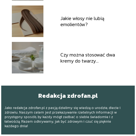
Jakie włosy nie lubią
emolientów?
Czy można stosować dwa
kremy do twarzy
jednocześnie?
Redakcja zdrofan.pl
Jako redakcja zdrofan.pl z pasją dzielimy się wiedzą o urodzie, diecie i
zdrowiu. Naszym celem jest przekazywanie rzetelnych informacji w
przystępny sposób, by każdy mógł zadbać o siebie świadomie i z
łatwością. Razem odkrywamy, jak być zdrowym i czuć się pięknie
każdego dnia!