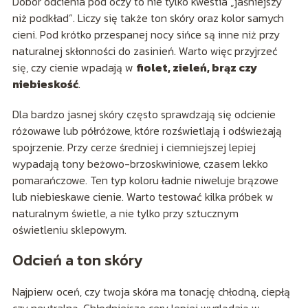
Dobór odcienia pod oczy to nie tylko kwestia „jaśniejszy
niż podkład”. Liczy się także ton skóry oraz kolor samych
cieni. Pod krótko przespanej nocy sińce są inne niż przy
naturalnej skłonności do zasinień. Warto więc przyjrzeć
się, czy cienie wpadają w
fiolet, zieleń, brąz czy
niebieskość
.
Dla bardzo jasnej skóry często sprawdzają się odcienie
różowawe lub półróżowe, które rozświetlają i odświeżają
spojrzenie. Przy cerze średniej i ciemniejszej lepiej
wypadają tony beżowo-brzoskwiniowe, czasem lekko
pomarańczowe. Ten typ koloru ładnie niweluje brązowe
lub niebieskawe cienie. Warto testować kilka próbek w
naturalnym świetle, a nie tylko przy sztucznym
oświetleniu sklepowym.
Odcień a ton skóry
Najpierw oceń, czy twoja skóra ma tonację chłodną, ciepłą