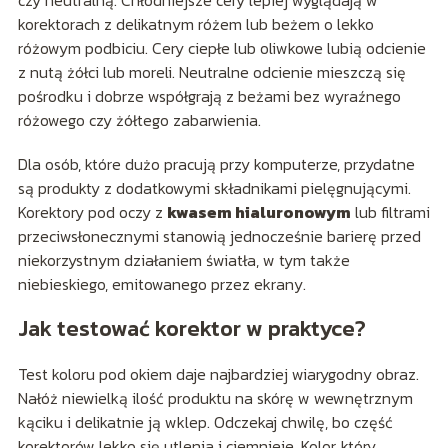
czy neutralną. Chłodniejsze cery lepiej wyglądają w
korektorach z delikatnym różem lub beżem o lekko
różowym podbiciu. Cery ciepłe lub oliwkowe lubią odcienie
z nutą żółci lub moreli. Neutralne odcienie mieszczą się
pośrodku i dobrze współgrają z beżami bez wyraźnego
różowego czy żółtego zabarwienia.
Dla osób, które dużo pracują przy komputerze, przydatne
są produkty z dodatkowymi składnikami pielęgnującymi.
Korektory pod oczy z
kwasem hialuronowym
lub filtrami
przeciwsłonecznymi stanowią jednocześnie barierę przed
niekorzystnym działaniem światła, w tym także
niebieskiego, emitowanego przez ekrany.
Jak testować korektor w praktyce?
Test koloru pod okiem daje najbardziej wiarygodny obraz.
Nałóż niewielką ilość produktu na skórę w wewnętrznym
kąciku i delikatnie ją wklep. Odczekaj chwilę, bo część
korektorów lekko się utlenia i ciemnieje. Kolor, który