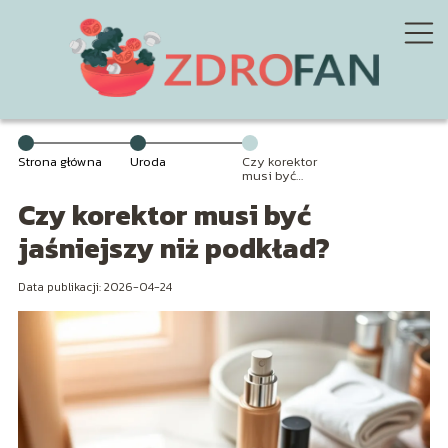
Strona główna
Uroda
Czy korektor
musi być
jaśniejszy niż
Czy korektor musi być
podkład?
jaśniejszy niż podkład?
Data publikacji: 2026-04-24