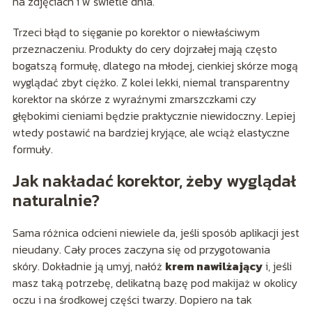
na zdjęciach i w świetle dnia.
Trzeci błąd to sięganie po korektor o niewłaściwym
przeznaczeniu. Produkty do cery dojrzałej mają często
bogatszą formułę, dlatego na młodej, cienkiej skórze mogą
wyglądać zbyt ciężko. Z kolei lekki, niemal transparentny
korektor na skórze z wyraźnymi zmarszczkami czy
głębokimi cieniami będzie praktycznie niewidoczny. Lepiej
wtedy postawić na bardziej kryjące, ale wciąż elastyczne
formuły.
Jak nakładać korektor, żeby wyglądał
naturalnie?
Sama różnica odcieni niewiele da, jeśli sposób aplikacji jest
nieudany. Cały proces zaczyna się od przygotowania
skóry. Dokładnie ją umyj, nałóż
krem nawilżający
i, jeśli
masz taką potrzebę, delikatną bazę pod makijaż w okolicy
oczu i na środkowej części twarzy. Dopiero na tak