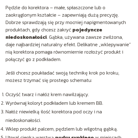
Pędzle do korektora – małe, spłaszczone lub o
zaokrąglonym kształcie – zapewniają dużą precyzję.
Dobrze sprawdzają się przy mocniej napigmentowanych
produktach, gdy chcesz zakryć
pojedyncze
niedoskonałości
. Gąbka, używana zawsze zwilżona,
daje najbardziej naturalny efekt. Delikatne „wklepywanie”
nią korektora pomaga równomiernie rozłożyć produkt i
połączyć go z podkładem.
Jeśli chcesz poukładać swoją technikę krok po kroku,
możesz trzymać się prostego schematu:
Oczyść twarz i nałóż krem nawilżający.
Wyrównaj koloryt podkładem lub kremem BB.
Nałóż niewielką ilość korektora pod oczy i na
niedoskonałości.
Wklep produkt palcem, pędzlem lub wilgotną gąbką.
Utrwal cienką warstwą
pudru sypkiego
w miejscach,