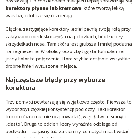
postarzają. Do codziennego makijażu lepiej sprawdzają się
korektory płynne lub kremowe
, które tworzą lekką
warstwę i dobrze się rozcierają.
Ciężkie, zastygające korektory lepiej pełnią swoją rolę przy
zakrywaniu niedoskonałości na policzkach, brodzie czy
skrzydełkach nosa. Tam skóra jest grubsza i mniej podatna
na zagniecenia. W okolicy oczu zbyt gęsta formuła i za
jasny kolor to połączenie, które szybko odsłania wszystkie
drobne linie i wysuszone miejsca.
Najczęstsze błędy przy wyborze
korektora
Trzy pomyłki powtarzają się wyjątkowo często. Pierwsza to
wybór zbyt ciężkiej konsystencji pod oczy. Taki korektor
trudno równomiernie rozprowadzić, więc łatwo o smugi i
„ciasto”. Druga to odcień, który wyraźnie odbiega od
podkładu – za jasny lub za ciemny, co natychmiast widać