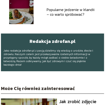
Popularne jedzenie w Irlandii
– co warto spróbować?
Redakcja zdrofan.pl
Jako redakcja zdrofan.pl z pasją dzielimy się wiedzą o urodzie, diecie i
zdrowiu. Naszym celem jest przekazywanie rzetelnych informacji w
przystępny sposób, by każdy mógł zadbać o siebie świadomie i z
łatwością. Razem odkrywamy, jak być zdrowym i czuć się pięknie
każdego dnia!
Może Cię również zainteresować
Jak zrobić zdjęcie