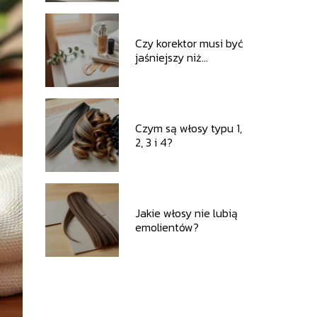
proteinową?
Czy korektor musi być
jaśniejszy niż
podkład?
Czym są włosy typu 1,
2, 3 i 4?
Jakie włosy nie lubią
emolientów?