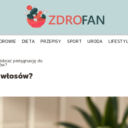
DROWIE
DIETA
PRZEPISY
SPORT
URODA
LIFESTY
dobrać pielęgnację do
ów?
o włosów?