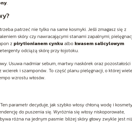
ony
.
wy?
trzeba patrzeć nie tylko na same kosmyki. Jeśli zmagasz się z
leniem skóry czy nawracającymi stanami zapalnymi, pielęgnac
ampon z
pirytionianem cynku
albo
kwasem salicylowym
etergenty odciążą skórę przy łojotoku.
łowy. Usuwa nadmiar sebum, martwy naskórek oraz pozostałości
z wcierek i szamponów. To część planu pielęgnacji, o której wiel
tempo wzrostu włosów.
 Ten parametr decyduje, jak szybko włosy chłoną wodę i kosmety
tendencję do puszenia się. Wyróżnia się włosy niskoporowate,
ywa różna na jednym pasmie: bliżej skóry głowy zwykle jest ni