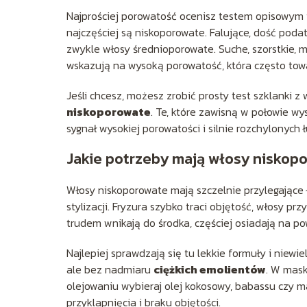
Najprościej porowatość ocenisz testem opisowym i d
najczęściej są niskoporowate. Falujące, dość podat
zwykle włosy średnioporowate. Suche, szorstkie, m
wskazują na wysoką porowatość, która często to
Jeśli chcesz, możesz zrobić prosty test szklanki z
niskoporowate
. Te, które zawisną w połowie wy
sygnał wysokiej porowatości i silnie rozchylonych ł
Jakie potrzeby mają włosy niskop
Włosy niskoporowate mają szczelnie przylegające ł
stylizacji. Fryzura szybko traci objętość, włosy p
trudem wnikają do środka, częściej osiadają na po
Najlepiej sprawdzają się tu lekkie formuły i nie
ale bez nadmiaru
ciężkich emolientów
. W mask
olejowaniu wybieraj olej kokosowy, babassu czy m
przyklapnięcia i braku objętości.