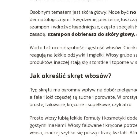
Osobnym tematem jest skóra głowy. Może być
no
dermatologicznymi. Swędzenie, pieczenie, łuszcząc
szampon i wdrożyć łagodniejsze, często specjalist
zasadę:
szampon dobierasz do skóry głowy, 
Warto też ocenić grubość i gęstość włosów. Cienkie
reagują na lekkie odżywki i mgiełki. Włosy grube
produktów, inaczej stają się szorstkie i toporne w st
Jak określić skręt włosów?
Typ skrętu ma ogromny wpływ na dobór pielęgnacji.
a fale i loki częściej są suche i porowate. W pro
proste, falowane, kręcone i supełkowe, czyli afro.
Proste włosy lubią lekkie formuły i kosmetyki dodaj
gęstymi masłami. Włosy falowane i kręcone potrz
włosa, inaczej szybko się puszą i tracą kształt.