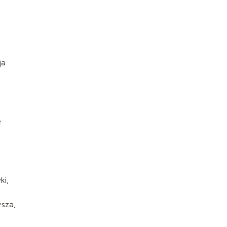
ja
e
ki,
ższa,