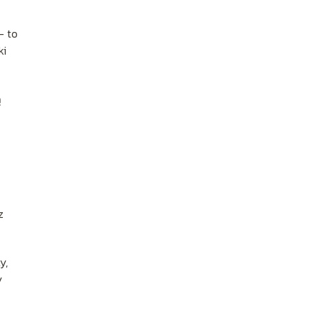
– to
ki
ą
z
y,
y