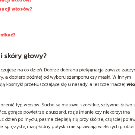
gnacji włosów?
unikać?
i skóry głowy?
 i czujesz na co dzień. Dobrze dobrana pielęgnacja zawsze zaczy
owy, a dopiero później od wyboru szamponu czy maski. W innym
ują kosmyki przetłuszczające się u nasady, a jeszcze inaczej
wł
nić typ włosów. Suche są matowe, szorstkie, sztywne, łatwo 
ońce, gorące powietrze z suszarki, rozjaśnianie czy niekorzystna
uż dzień po myciu, pasma zlepiają się przy skórze, częściej poja
, sprężyste, mają ładny połysk i nie sprawiają większych probl