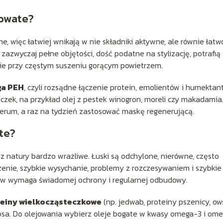
rowate?
e, więc łatwiej wnikają w nie składniki aktywne, ale równie łatw
azwyczaj pełne objętości, dość podatne na stylizację, potrafią 
nie przy częstym suszeniu gorącym powietrzem.
a PEH
, czyli rozsądne łączenie protein, emolientów i humektan
eczek, na przykład olej z pestek winogron, moreli czy makadamia
erum, a raz na tydzień zastosować maskę regenerującą.
te?
natury bardzo wrażliwe. Łuski są odchylone, nierówne, często
enie, szybkie wysychanie, problemy z rozczesywaniem i szybkie
sów wymaga świadomej ochrony i regularnej odbudowy.
einy wielkocząsteczkowe
(np. jedwab, proteiny pszenicy, ow
łosa. Do olejowania wybierz oleje bogate w kwasy omega-3 i om