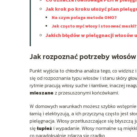
Jak krok po kroku ułożyć plan pielę
Na czym polega metoda OMO?
Jak często myć włosy i stosować maski?
Jakich błędów w pielęgnacji włosów 
Jak rozpoznać potrzeby włosów 
Punkt wyjścia to chłodna analiza tego, co widzisz
się od rozpoznania typu włosów i stanu skóry gł
rytmie pracują włosy suche i łamliwe, inaczej reag
mieszane
z przesuszonymi końcówkami.
W domowych warunkach możesz szybko wstępnie oce
łamią i elektryzują, a ich przyczyną często jest sł
pielęgnacja. Włosy przetłuszczające się błyszczą j
się
łupież
i wypadanie. Włosy normalne są miękkie
co paradoksalnie zdarza się rzadko.