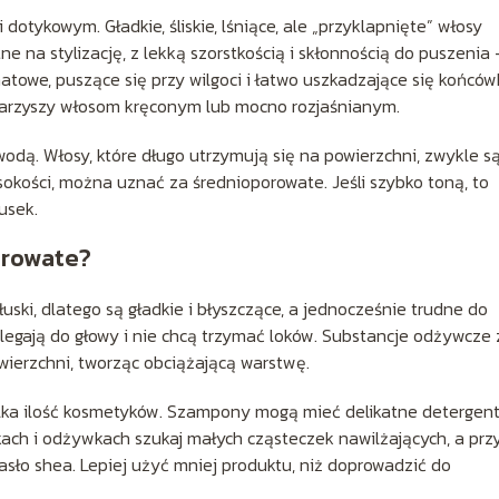
otykowym. Gładkie, śliskie, lśniące, ale „przyklapnięte” włosy
ne na stylizację, z lekką szorstkością i skłonnością do puszenia 
atowe, puszące się przy wilgoci i łatwo uszkadzające się końców
warzyszy włosom kręconym lub mocno rozjaśnianym.
 wodą. Włosy, które długo utrzymują się na powierzchni, zwykle s
sokości, można uznać za średnioporowate. Jeśli szybko toną, to
usek.
orowate?
uski, dlatego są gładkie i błyszczące, a jednocześnie trudne do
rzylegają do głowy i nie chcą trzymać loków. Substancje odżywcze 
wierzchni, tworząc obciążającą warstwę.
wielka ilość kosmetyków. Szampony mogą mieć delikatne detergent
ach i odżywkach szukaj małych cząsteczek nawilżających, a prz
asło shea. Lepiej użyć mniej produktu, niż doprowadzić do