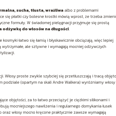
rmalna, sucha, tłusta, wrażliwa
albo z problemami
e się płatki czy bolesne krostki mówią wprost, że trzeba zmieni
yczne formuły. W świadomej pielęgnacji przyjmuje się prostą
a odżywkę do włosów na długości
.
 kosmyki łatwo się łamią i błyskawicznie obciążają, więc lepiej
 są wytrzymałe, ale sztywne i wymagają mocniej odżywczych
ylizacji.
 Włosy proste zwykle szybciej się przetłuszczają i tracą objęto
stym podziale (opartym na skali Andre Walkera) wyróżniamy włosy
ące objętości, za to łatwo przeciążyć je ciężkimi silikonami i
ebują mocniejszego nawilżenia i regularnego domykania łusek
 Afro oraz włosy mocno kręcone praktycznie zawsze wymagają