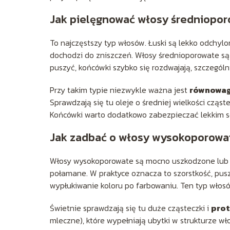
Jak pielęgnować włosy średniopo
To najczęstszy typ włosów. Łuski są lekko odchylon
dochodzi do zniszczeń. Włosy średnioporowate są z
puszyć, końcówki szybko się rozdwajają, szczegól
Przy takim typie niezwykle ważna jest
równowag
Sprawdzają się tu oleje o średniej wielkości cząst
Końcówki warto dodatkowo zabezpieczać lekkim s
Jak zadbać o włosy wysokoporowa
Włosy wysokoporowate są mocno uszkodzone lub z 
połamane. W praktyce oznacza to szorstkość, pusz
wypłukiwanie koloru po farbowaniu. Ten typ wło
Świetnie sprawdzają się tu duże cząsteczki i
prot
mleczne), które wypełniają ubytki w strukturze w