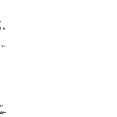
o
się
tów.
.
sa,
ega-