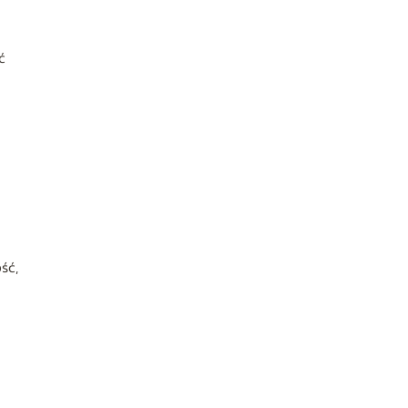
ć
ść,