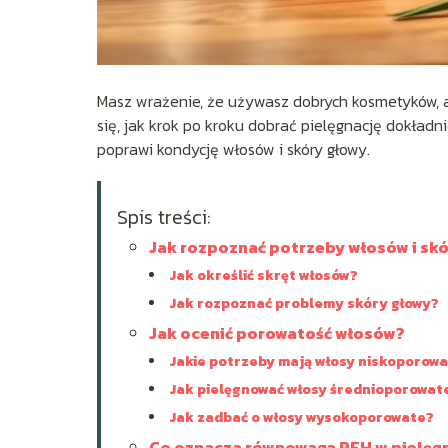
Masz wrażenie, że używasz dobrych kosmetyków, a
się, jak krok po kroku dobrać pielęgnację dokładni
poprawi kondycję włosów i skóry głowy.
Spis treści:
Jak rozpoznać potrzeby włosów i skó
Jak określić skręt włosów?
Jak rozpoznać problemy skóry głowy?
Jak ocenić porowatość włosów?
Jakie potrzeby mają włosy niskoporow
Jak pielęgnować włosy średnioporowat
Jak zadbać o włosy wysokoporowate?
Co oznacza równowaga PEH w pielęg