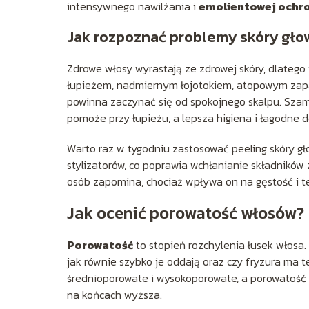
intensywnego nawilżania i
emolientowej ochr
Jak rozpoznać problemy skóry gło
Zdrowe włosy wyrastają ze zdrowej skóry, dlatego 
łupieżem, nadmiernym łojotokiem, atopowym zapa
powinna zaczynać się od spokojnego skalpu. Sz
pomoże przy łupieżu, a lepsza higiena i łagodne d
Warto raz w tygodniu zastosować peeling skóry g
stylizatorów, co poprawia wchłanianie składników 
osób zapomina, chociaż wpływa on na gęstość i 
Jak ocenić porowatość włosów?
Porowatość
to stopień rozchylenia łusek włosa.
jak równie szybko je oddają oraz czy fryzura ma 
średnioporowate i wysokoporowate, a porowatość b
na końcach wyższa.