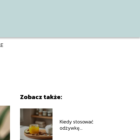
LE
Zobacz także:
Kiedy stosować
odżywkę
emolientową, a kiedy