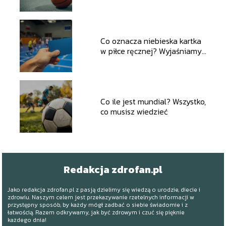
ciekawostki
Co oznacza niebieska kartka
w piłce ręcznej? Wyjaśniamy
zasady
Co ile jest mundial? Wszystko,
co musisz wiedzieć
Redakcja zdrofan.pl
Jako redakcja zdrofan.pl z pasją dzielimy się wiedzą o urodzie, diecie i
zdrowiu. Naszym celem jest przekazywanie rzetelnych informacji w
przystępny sposób, by każdy mógł zadbać o siebie świadomie i z
łatwością. Razem odkrywamy, jak być zdrowym i czuć się pięknie
każdego dnia!