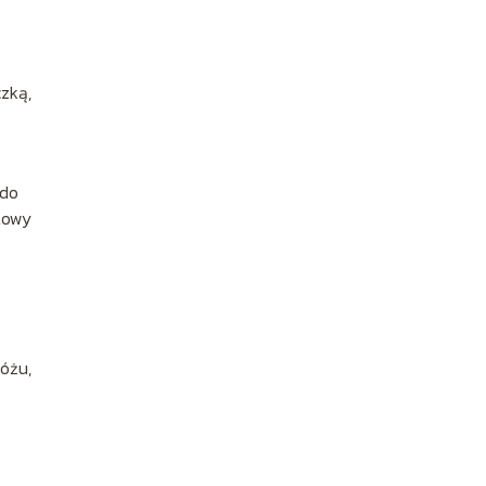
zką,
 do
etowy
óżu,