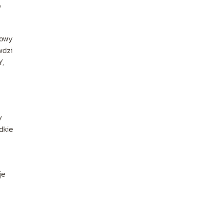
o
rowy
wdzi
Y,
y
dkie
je