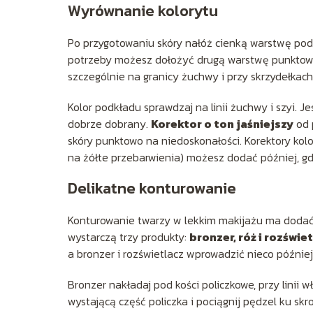
Wyrównanie kolorytu
Po przygotowaniu skóry nałóż cienką warstwę podk
potrzeby możesz dołożyć drugą warstwę punktowo.
szczególnie na granicy żuchwy i przy skrzydełkach
Kolor podkładu sprawdzaj na linii żuchwy i szyi. Jeś
dobrze dobrany.
Korektor o ton jaśniejszy
od 
skóry punktowo na niedoskonałości. Korektory kolo
na żółte przebarwienia) możesz dodać później, g
Delikatne konturowanie
Konturowanie twarzy w lekkim makijażu ma dodać j
wystarczą trzy produkty:
bronzer, róż i rozświe
a bronzer i rozświetlacz wprowadzić nieco później
Bronzer nakładaj pod kości policzkowe, przy linii 
wystającą część policzka i pociągnij pędzel ku skr