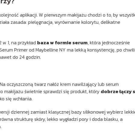
arzy?
lejność aplikacji. W pierwszym makijażu chodzi o to, by wszyst
iała zasada: pielęgnacja, wyrównanie kolorytu, delikatne
 w 1, na przykład
baza w formie serum
, która jednocześnie
Serum Primer od Maybelline NY ma lekką konsystencję, po chwili
nawet do 24 godzin.
 Na oczyszczoną twarz nałóż krem nawilżający lub serum
 makijażu świetnie sprawdzi się produkt, który
dobrze łączy s
bko się wchłania.
rsji dziennej zamiast klasycznej bazy silikonowej wybierz lekki
równa strukturę skóry, lekko wygładzi pory i doda blasku, a
.