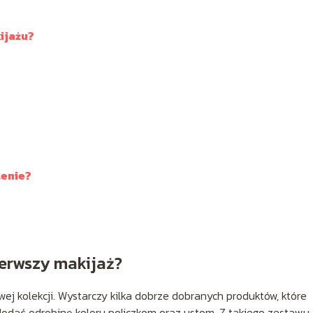
ijażu?
lenie?
erwszy makijaż?
ej kolekcji. Wystarczy kilka dobrze dobranych produktów, które
 dodać odrobinę koloru policzkom oraz ustom. Z takiego zestawu