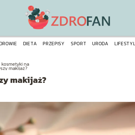
DROWIE
DIETA
PRZEPISY
SPORT
URODA
LIFESTY
e kosmetyki na
wszy makijaż?
zy makijaż?