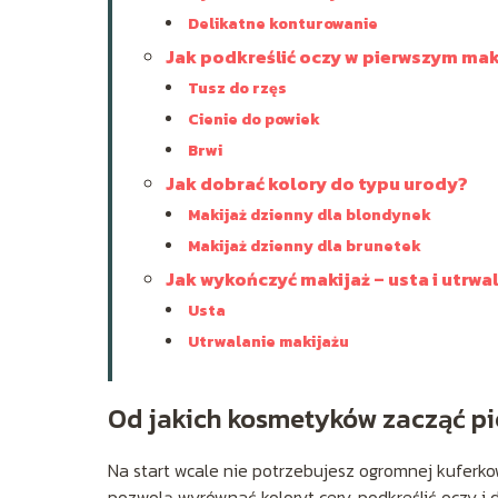
Delikatne konturowanie
Jak podkreślić oczy w pierwszym mak
Tusz do rzęs
Cienie do powiek
Brwi
Jak dobrać kolory do typu urody?
Makijaż dzienny dla blondynek
Makijaż dzienny dla brunetek
Jak wykończyć makijaż – usta i utrwa
Usta
Utrwalanie makijażu
Od jakich kosmetyków zacząć pi
Na start wcale nie potrzebujesz ogromnej kuferkow
pozwolą wyrównać koloryt cery, podkreślić oczy i