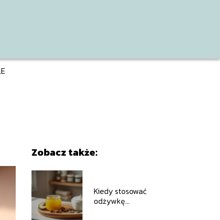
LE
Zobacz także:
Kiedy stosować
odżywkę
emolientową, a kiedy