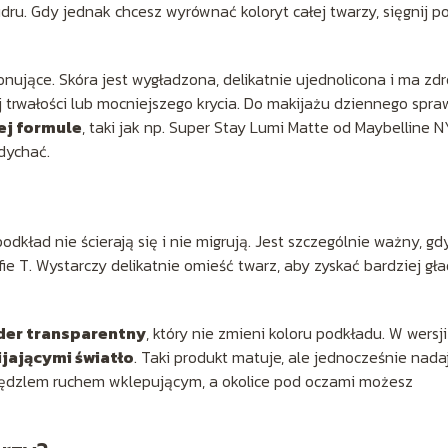
udru. Gdy jednak chcesz wyrównać koloryt całej twarzy, sięgnij p
onujące. Skóra jest wygładzona, delikatnie ujednolicona i ma zd
j trwałości lub mocniejszego krycia. Do makijażu dziennego spra
ej formule
, taki jak np. Super Stay Lumi Matte od Maybelline N
dychać.
odkład nie ścierają się i nie migrują. Jest szczególnie ważny, gd
ie T. Wystarczy delikatnie omieść twarz, aby zyskać bardziej gła
der transparentny
, który nie zmieni koloru podkładu. W wersji
jającymi światło
. Taki produkt matuje, ale jednocześnie nada
 pędzlem ruchem wklepującym, a okolice pod oczami możesz