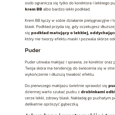
osób ogranicza się tylko do korektora i lekkiego p
krem BB
albo bardzo lekki podkład.
Krem BB łączy w sobie działanie pielęgnacyjne i t
blask. Podkład przyda się, gdy oczekujesz dłuższe
się
podkład matujący o lekkiej, oddychając
który nie tworzy efektu maski i pozwala skórze od
Puder
Puder utrwala makijaż i sprawia, że korektor oraz p
Twoja skóra ma tendencję do świecenia się w stref
wykończenie i dłuższą trwałość efektu.
Do pierwszego makijażu świetnie sprawdzi się
pu
dziennej warto szukać pudru z
drobinkami odbi
cerze lekki, zdrowy blask. Nakładaj go puchatym
delikatnie oprószyć gąbeczką.