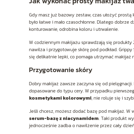
Jak wykonać prosty makijaż tw
Gdy masz już bazowy zestaw, czas ułożyć prostą ko
było łatwe i mało czasochłonne. Dlatego dobrze dz
konturowanie, odrobina koloru i utrwalenie.
W codziennym makijażu sprawdzają się produkty 2
nawilża i przygotowuje skórę pod podkład. Grippy 
się delikatnie lepki, co pomaga utrzymać makijaż 
Przygotowanie skóry
Dobry makijaż zawsze zaczyna się od pielęgnacji.
dopasowane do typu cery. W przypadku pierwszego
kosmetykami kolorowymi
, nie roluje się i szy
Jeśli chcesz, możesz dodać bazę pod makijaż. W we
serum-bazę z niacynamidem
. Taki produkt wy
jednocześnie zadba o nawilżenie przez cały dzień