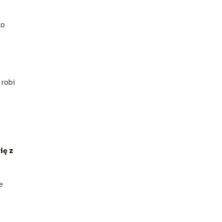
ko
 robi
ię z
e