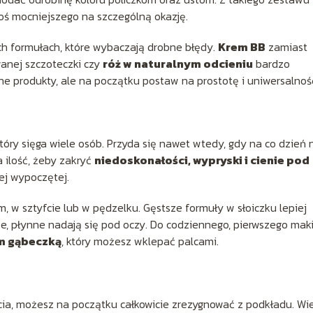
coś mocniejszego na szczególną okazję.
h formułach, które wybaczają drobne błędy.
Krem BB
zamiast
anej szczoteczki czy
róż w naturalnym odcieniu
bardzo
e produkty, ale na początku postaw na prostotę i uniwersalnoś
który sięga wiele osób. Przyda się nawet wtedy, gdy na co dzień 
 ilość, żeby zakryć
niedoskonałości, wypryski i cienie pod
iej wypoczętej.
m, w sztyfcie lub w pędzelku. Gęstsze formuły w słoiczku lepiej
e, płynne nadają się pod oczy. Do codziennego, pierwszego mak
em gąbeczką
, który możesz wklepać palcami.
ycia, możesz na początku całkowicie zrezygnować z podkładu. Wi