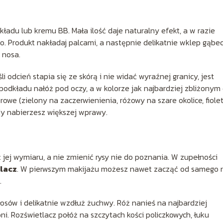
ładu lub kremu BB. Mała ilość daje naturalny efekt, a w razie
 Produkt nakładaj palcami, a następnie delikatnie wklep gąbec
 nosa.
li odcień stapia się ze skórą i nie widać wyraźnej granicy, jest
podkładu nałóż pod oczy, a w kolorze jak najbardziej zbliżonym
rowe (zielony na zaczerwienienia, różowy na szare okolice, fiol
dy nabierzesz większej wprawy.
ej wymiaru, a nie zmienić rysy nie do poznania. W zupełności
tlacz
. W pierwszym makijażu możesz nawet zacząć od samego r
.
włosów i delikatnie wzdłuż żuchwy. Róż nanieś na najbardziej
oni. Rozświetlacz połóż na szczytach kości policzkowych, łuku