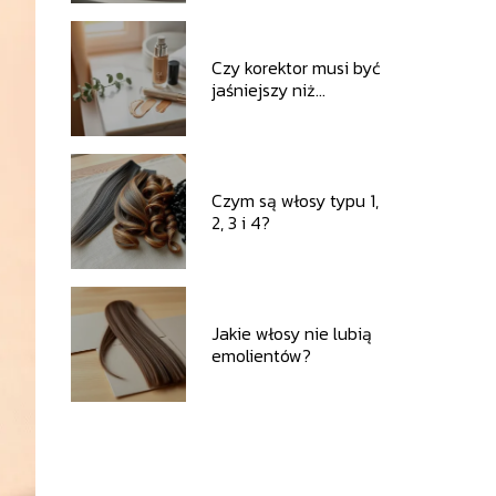
proteinową?
Czy korektor musi być
jaśniejszy niż
podkład?
Czym są włosy typu 1,
2, 3 i 4?
Jakie włosy nie lubią
emolientów?