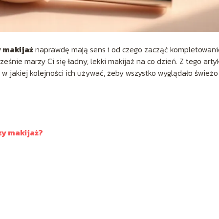
y makijaż
naprawdę mają sens i od czego zacząć kompletowani
eśnie marzy Ci się ładny, lekki makijaż na co dzień. Z tego arty
i w jakiej kolejności ich używać, żeby wszystko wyglądało świeżo 
zy makijaż?