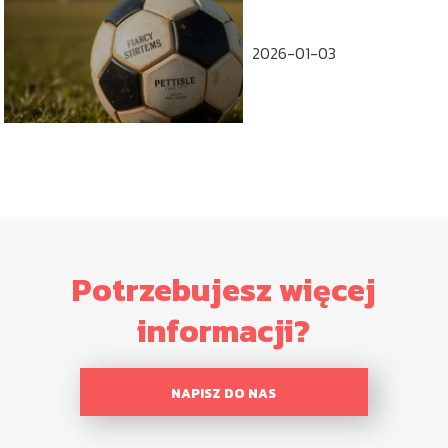
Historia sukcesów
reprezentacji
2026-01-03
Potrzebujesz więcej
informacji?
NAPISZ DO NAS