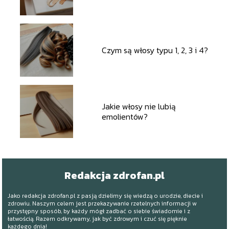
Czym są włosy typu 1, 2, 3 i 4?
Jakie włosy nie lubią
emolientów?
Redakcja zdrofan.pl
Jako redakcja zdrofan.pl z pasją dzielimy się wiedzą o urodzie, diecie i
zdrowiu. Naszym celem jest przekazywanie rzetelnych informacji w
przystępny sposób, by każdy mógł zadbać o siebie świadomie i z
łatwością. Razem odkrywamy, jak być zdrowym i czuć się pięknie
każdego dnia!