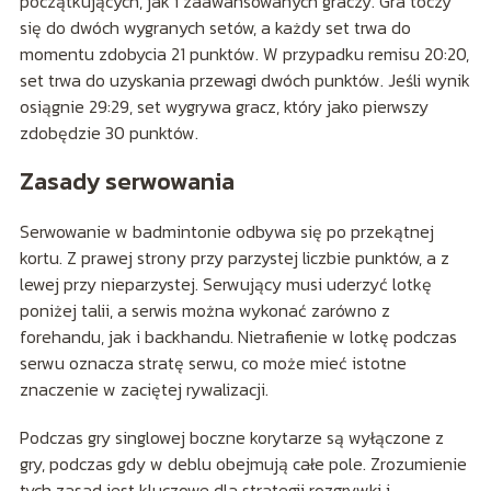
początkujących, jak i zaawansowanych graczy. Gra toczy
się do dwóch wygranych setów, a każdy set trwa do
momentu zdobycia 21 punktów. W przypadku remisu 20:20,
set trwa do uzyskania przewagi dwóch punktów. Jeśli wynik
osiągnie 29:29, set wygrywa gracz, który jako pierwszy
zdobędzie 30 punktów.
Zasady serwowania
Serwowanie w badmintonie odbywa się po przekątnej
kortu. Z prawej strony przy parzystej liczbie punktów, a z
lewej przy nieparzystej. Serwujący musi uderzyć lotkę
poniżej talii, a serwis można wykonać zarówno z
forehandu, jak i backhandu. Nietrafienie w lotkę podczas
serwu oznacza stratę serwu, co może mieć istotne
znaczenie w zaciętej rywalizacji.
Podczas gry singlowej boczne korytarze są wyłączone z
gry, podczas gdy w deblu obejmują całe pole. Zrozumienie
tych zasad jest kluczowe dla strategii rozgrywki i