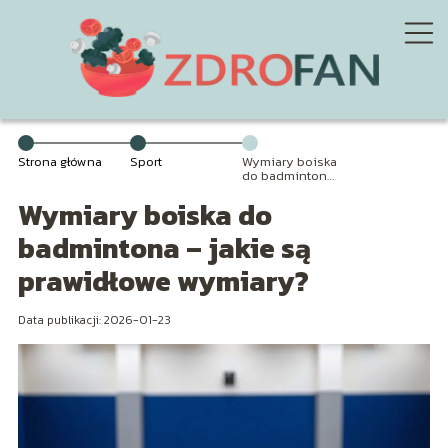
Strona główna
Sport
Wymiary boiska
do badmintona
– jakie są
Wymiary boiska do
prawidłowe
wymiary?
badmintona – jakie są
prawidłowe wymiary?
Data publikacji: 2026-01-23