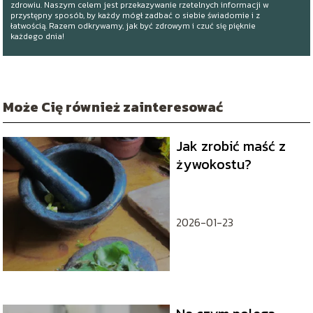
zdrowiu. Naszym celem jest przekazywanie rzetelnych informacji w
przystępny sposób, by każdy mógł zadbać o siebie świadomie i z
łatwością. Razem odkrywamy, jak być zdrowym i czuć się pięknie
każdego dnia!
Może Cię również zainteresować
Jak zrobić maść z
żywokostu?
2026-01-23