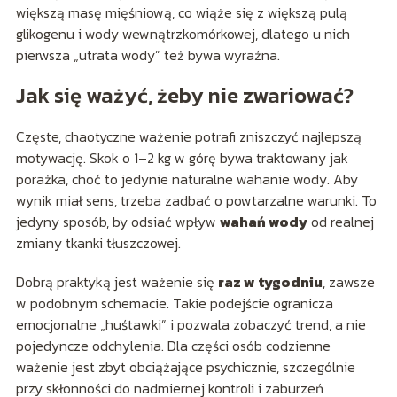
większą masę mięśniową, co wiąże się z większą pulą
glikogenu i wody wewnątrzkomórkowej, dlatego u nich
pierwsza „utrata wody” też bywa wyraźna.
Jak się ważyć, żeby nie zwariować?
Częste, chaotyczne ważenie potrafi zniszczyć najlepszą
motywację. Skok o 1–2 kg w górę bywa traktowany jak
porażka, choć to jedynie naturalne wahanie wody. Aby
wynik miał sens, trzeba zadbać o powtarzalne warunki. To
jedyny sposób, by odsiać wpływ
wahań wody
od realnej
zmiany tkanki tłuszczowej.
Dobrą praktyką jest ważenie się
raz w tygodniu
, zawsze
w podobnym schemacie. Takie podejście ogranicza
emocjonalne „huśtawki” i pozwala zobaczyć trend, a nie
pojedyncze odchylenia. Dla części osób codzienne
ważenie jest zbyt obciążające psychicznie, szczególnie
przy skłonności do nadmiernej kontroli i zaburzeń