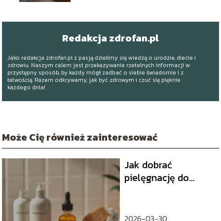
Redakcja zdrofan.pl
Jako redakcja zdrofan.pl z pasją dzielimy się wiedzą o urodzie, diecie i
zdrowiu. Naszym celem jest przekazywanie rzetelnych informacji w
przystępny sposób, by każdy mógł zadbać o siebie świadomie i z
łatwością. Razem odkrywamy, jak być zdrowym i czuć się pięknie
każdego dnia!
Może Cię również zainteresować
Jak dobrać
pielęgnację do
włosów?
2026-03-30