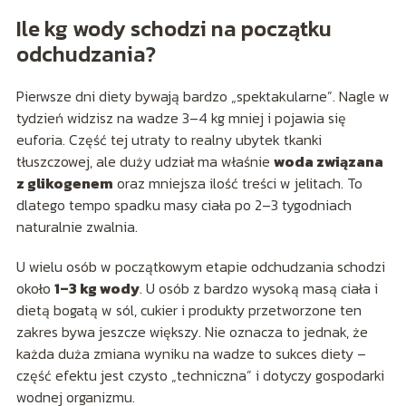
Ile kg wody schodzi na początku
odchudzania?
Pierwsze dni diety bywają bardzo „spektakularne”. Nagle w
tydzień widzisz na wadze 3–4 kg mniej i pojawia się
euforia. Część tej utraty to realny ubytek tkanki
tłuszczowej, ale duży udział ma właśnie
woda związana
z glikogenem
oraz mniejsza ilość treści w jelitach. To
dlatego tempo spadku masy ciała po 2–3 tygodniach
naturalnie zwalnia.
U wielu osób w początkowym etapie odchudzania schodzi
około
1–3 kg wody
. U osób z bardzo wysoką masą ciała i
dietą bogatą w sól, cukier i produkty przetworzone ten
zakres bywa jeszcze większy. Nie oznacza to jednak, że
każda duża zmiana wyniku na wadze to sukces diety –
część efektu jest czysto „techniczna” i dotyczy gospodarki
wodnej organizmu.