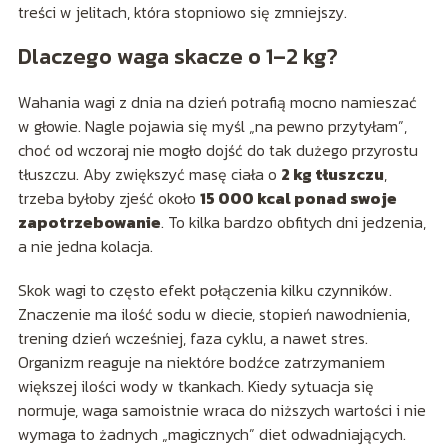
treści w jelitach, która stopniowo się zmniejszy.
Dlaczego waga skacze o 1–2 kg?
Wahania wagi z dnia na dzień potrafią mocno namieszać
w głowie. Nagle pojawia się myśl „na pewno przytyłam”,
choć od wczoraj nie mogło dojść do tak dużego przyrostu
tłuszczu. Aby zwiększyć masę ciała o
2 kg tłuszczu
,
trzeba byłoby zjeść około
15 000 kcal ponad swoje
zapotrzebowanie
. To kilka bardzo obfitych dni jedzenia,
a nie jedna kolacja.
Skok wagi to często efekt połączenia kilku czynników.
Znaczenie ma ilość sodu w diecie, stopień nawodnienia,
trening dzień wcześniej, faza cyklu, a nawet stres.
Organizm reaguje na niektóre bodźce zatrzymaniem
większej ilości wody w tkankach. Kiedy sytuacja się
normuje, waga samoistnie wraca do niższych wartości i nie
wymaga to żadnych „magicznych” diet odwadniających.