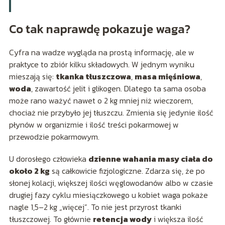
Co tak naprawdę pokazuje waga?
Cyfra na wadze wygląda na prostą informację, ale w
praktyce to zbiór kilku składowych. W jednym wyniku
mieszają się:
tkanka tłuszczowa
,
masa mięśniowa
,
woda
, zawartość jelit i glikogen. Dlatego ta sama osoba
może rano ważyć nawet o 2 kg mniej niż wieczorem,
chociaż nie przybyło jej tłuszczu. Zmienia się jedynie ilość
płynów w organizmie i ilość treści pokarmowej w
przewodzie pokarmowym.
U dorosłego człowieka
dzienne wahania masy ciała do
około 2 kg
są całkowicie fizjologiczne. Zdarza się, że po
słonej kolacji, większej ilości węglowodanów albo w czasie
drugiej fazy cyklu miesiączkowego u kobiet waga pokaże
nagle 1,5–2 kg „więcej”. To nie jest przyrost tkanki
tłuszczowej. To głównie
retencja wody
i większa ilość