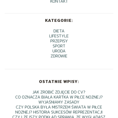
KONTAKT
KATEGORIE:
DIETA
LIFESTYLE
PRZEPISY
SPORT
URODA
ZDROWIE
OSTATNIE WPISY:
JAK ZROBIĆ ZDJĘCIE DO CV?
CO OZNACZA BIAŁA KARTKA W PIŁCE NOŻNEJ?
WYJAŚNIAMY ZASADY
CZY POLSKA BYŁA MISTRZEM ŚWIATA W PIŁCE
NOŻNEJ? HISTORIA SUKCESÓW REPREZENTACJI
CZY LŻEJSZY PODKŁAD SPRAWIA, ŻE WYGLĄDASZ