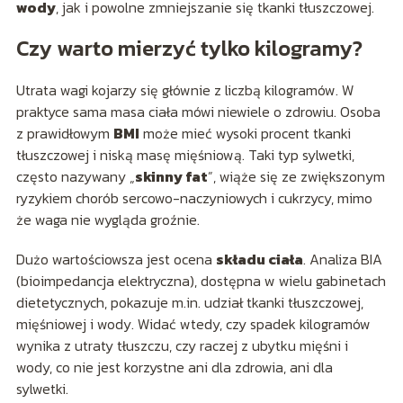
wody
, jak i powolne zmniejszanie się tkanki tłuszczowej.
Czy warto mierzyć tylko kilogramy?
Utrata wagi kojarzy się głównie z liczbą kilogramów. W
praktyce sama masa ciała mówi niewiele o zdrowiu. Osoba
z prawidłowym
BMI
może mieć wysoki procent tkanki
tłuszczowej i niską masę mięśniową. Taki typ sylwetki,
często nazywany „
skinny fat
”, wiąże się ze zwiększonym
ryzykiem chorób sercowo-naczyniowych i cukrzycy, mimo
że waga nie wygląda groźnie.
Dużo wartościowsza jest ocena
składu ciała
. Analiza BIA
(bioimpedancja elektryczna), dostępna w wielu gabinetach
dietetycznych, pokazuje m.in. udział tkanki tłuszczowej,
mięśniowej i wody. Widać wtedy, czy spadek kilogramów
wynika z utraty tłuszczu, czy raczej z ubytku mięśni i
wody, co nie jest korzystne ani dla zdrowia, ani dla
sylwetki.