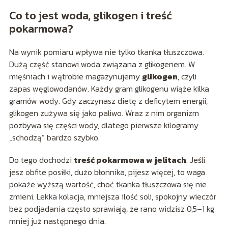
Co to jest woda, glikogen i treść
pokarmowa?
Na wynik pomiaru wpływa nie tylko tkanka tłuszczowa.
Dużą część stanowi woda związana z glikogenem. W
mięśniach i wątrobie magazynujemy
glikogen
, czyli
zapas węglowodanów. Każdy gram glikogenu wiąże kilka
gramów wody. Gdy zaczynasz dietę z deficytem energii,
glikogen zużywa się jako paliwo. Wraz z nim organizm
pozbywa się części wody, dlatego pierwsze kilogramy
„schodzą” bardzo szybko.
Do tego dochodzi
treść pokarmowa w jelitach
. Jeśli
jesz obfite posiłki, dużo błonnika, pijesz więcej, to waga
pokaże wyższą wartość, choć tkanka tłuszczowa się nie
zmieni. Lekka kolacja, mniejsza ilość soli, spokojny wieczór
bez podjadania często sprawiają, że rano widzisz 0,5–1 kg
mniej już następnego dnia.