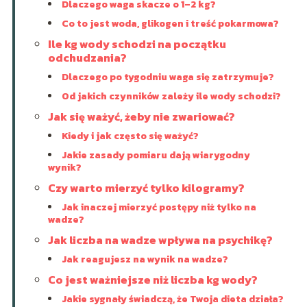
Dlaczego waga skacze o 1–2 kg?
Co to jest woda, glikogen i treść pokarmowa?
Ile kg wody schodzi na początku
odchudzania?
Dlaczego po tygodniu waga się zatrzymuje?
Od jakich czynników zależy ile wody schodzi?
Jak się ważyć, żeby nie zwariować?
Kiedy i jak często się ważyć?
Jakie zasady pomiaru dają wiarygodny
wynik?
Czy warto mierzyć tylko kilogramy?
Jak inaczej mierzyć postępy niż tylko na
wadze?
Jak liczba na wadze wpływa na psychikę?
Jak reagujesz na wynik na wadze?
Co jest ważniejsze niż liczba kg wody?
Jakie sygnały świadczą, że Twoja dieta działa?