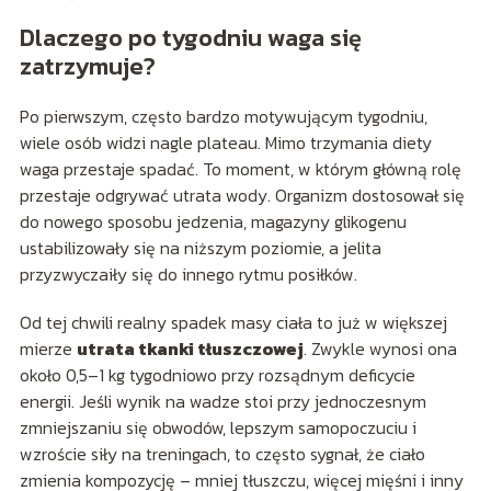
Dlaczego po tygodniu waga się
zatrzymuje?
Po pierwszym, często bardzo motywującym tygodniu,
wiele osób widzi nagle plateau. Mimo trzymania diety
waga przestaje spadać. To moment, w którym główną rolę
przestaje odgrywać utrata wody. Organizm dostosował się
do nowego sposobu jedzenia, magazyny glikogenu
ustabilizowały się na niższym poziomie, a jelita
przyzwyczaiły się do innego rytmu posiłków.
Od tej chwili realny spadek masy ciała to już w większej
mierze
utrata tkanki tłuszczowej
. Zwykle wynosi ona
około 0,5–1 kg tygodniowo przy rozsądnym deficycie
energii. Jeśli wynik na wadze stoi przy jednoczesnym
zmniejszaniu się obwodów, lepszym samopoczuciu i
wzroście siły na treningach, to często sygnał, że ciało
zmienia kompozycję – mniej tłuszczu, więcej mięśni i inny