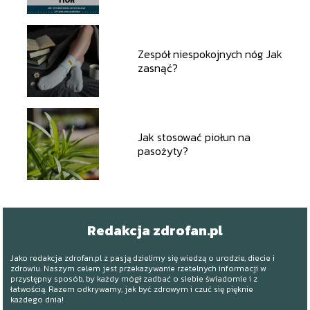
Zespół niespokojnych nóg Jak
zasnąć?
Jak stosować piołun na
pasożyty?
Redakcja zdrofan.pl
Jako redakcja zdrofan.pl z pasją dzielimy się wiedzą o urodzie, diecie i
zdrowiu. Naszym celem jest przekazywanie rzetelnych informacji w
przystępny sposób, by każdy mógł zadbać o siebie świadomie i z
łatwością. Razem odkrywamy, jak być zdrowym i czuć się pięknie
każdego dnia!