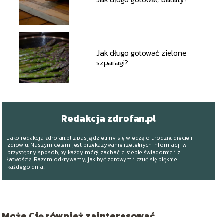
Jak długo gotować zielone
szparagi?
Redakcja zdrofan.pl
Jako redakcja zdrofan.pl z pasją dzielimy się wiedzą o urodzie, diecie i
zdrowiu. Naszym celem jest przekazywanie rzetelnych informacji w
przystępny sposób, by każdy mógł zadbać o siebie świadomie i z
łatwością. Razem odkrywamy, jak być zdrowym i czuć się pięknie
każdego dnia!
Może Cię również zainteresować