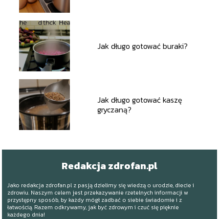
Jak długo gotować buraki?
Jak długo gotować kaszę
gryczaną?
Redakcja zdrofan.pl
Jako redakcja zdrofan.pl z pasją dzielimy się wiedzą o urodzie, diecie i
zdrowiu. Naszym celem jest przekazywanie rzetelnych informacji w
przystępny sposób, by każdy mógł zadbać o siebie świadomie i z
łatwością. Razem odkrywamy, jak być zdrowym i czuć się pięknie
każdego dnia!