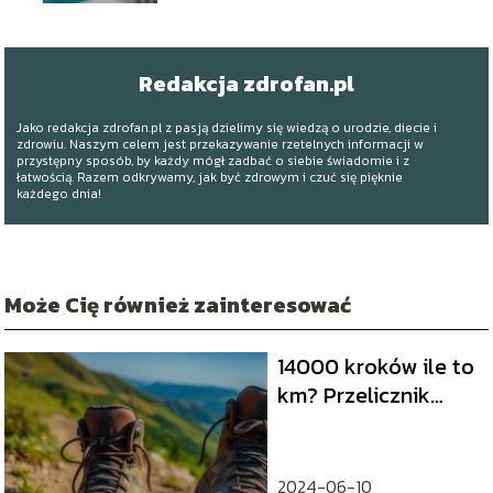
Redakcja zdrofan.pl
Jako redakcja zdrofan.pl z pasją dzielimy się wiedzą o urodzie, diecie i
zdrowiu. Naszym celem jest przekazywanie rzetelnych informacji w
przystępny sposób, by każdy mógł zadbać o siebie świadomie i z
łatwością. Razem odkrywamy, jak być zdrowym i czuć się pięknie
każdego dnia!
Może Cię również zainteresować
14000 kroków ile to
km? Przelicznik
kroków na
kilometry
2024-06-10