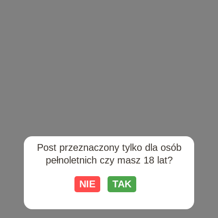
herbatę o owocowych nutach, która wzbogaci doznania
smakowe.
Soki owocowe
Napoje bezalkoholowe, takie jak soki owocowe, również
mają swoje miejsce przy stole. Sok z granatu czy
pomarańczy doskonale komponuje się z daniami o
wyraźnej kwasowości, jak sałatki z dressingiem
cytrusowym czy owoce morza. Sok jabłkowy natomiast
będzie pasował do cięższych mięs, szczególnie
wieprzowiny, podkreślając jej delikatny, słodki smak. Soki
stanowią świetną alternatywę dla osób, które preferują
Post przeznaczony tylko dla osób
napoje bezalkoholowe, ale wciąż pragną, by napój
pełnoletnich czy masz 18 lat?
współgrał z jedzeniem.
Woda gazowana
NIE
TAK
Czysta woda gazowana, szczególnie serwowana w
eleganckich butelkach, to zawsze dobry wybór do