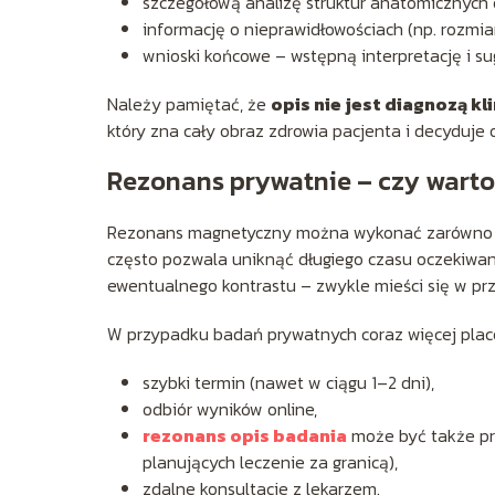
szczegółową analizę struktur anatomicznych
informację o nieprawidłowościach (np. rozmiar,
wnioski końcowe – wstępną interpretację i su
Należy pamiętać, że
opis nie jest diagnozą kl
który zna cały obraz zdrowia pacjenta i decyduje
Rezonans prywatnie – czy warto
Rezonans magnetyczny można wykonać zarówno w r
często pozwala uniknąć długiego czasu oczekiwa
ewentualnego kontrastu – zwykle mieści się w pr
W przypadku badań prywatnych coraz więcej plac
szybki termin (nawet w ciągu 1–2 dni),
odbiór wyników online,
rezonans opis badania
może być także pr
planujących leczenie za granicą),
zdalne konsultacje z lekarzem.