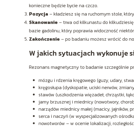
konieczne będzie bycie na czczo.
Pozycja
– kładziesz się na ruchomym stole, któr
Skanowanie
– trwa od kilkunastu do kilkudziesi
bazie gadolinu, który poprawia widoczność niektóry
Zakończenie
– po badaniu możesz wrócić do nor
W jakich sytuacjach wykonuje s
Rezonans magnetyczny to badanie szczególnie pr
mózgu i rdzenia kręgowego (guzy, udary, stwar
kręgosłupa (dyskopatie, uciski nerwów, zmian
stawów (uszkodzenia więzadeł, chrząstki, łąko
jamy brzusznej i miednicy (nowotwory, choroby
narządów miednicy małej (macicy, jajników, pr
serca i naczyń (w wyspecjalizowanych ośrodka
nowotworów – w ocenie lokalizacji, rozległośc