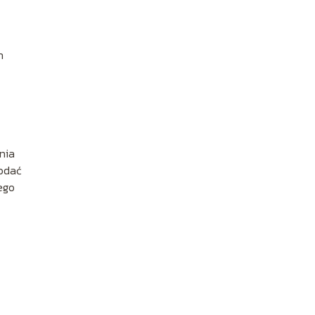
h
nia
podać
ego