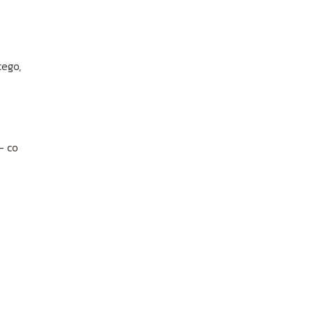
cego,
– co