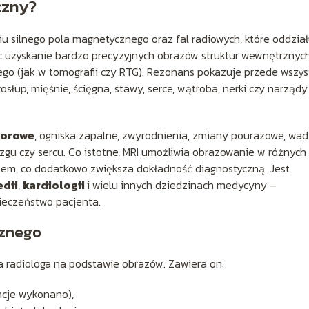
czny?
iu silnego pola magnetycznego oraz fal radiowych, które oddział
c uzyskanie bardzo precyzyjnych obrazów struktur wewnętrznyc
ego (jak w tomografii czy RTG). Rezonans pokazuje przede wszys
osłup, mięśnie, ścięgna, stawy, serce, wątroba, nerki czy narządy
worowe
, ogniska zapalne, zwyrodnienia, zmiany pourazowe, wa
gu czy sercu. Co istotne, MRI umożliwia obrazowanie w różnych
em, co dodatkowo zwiększa dokładność diagnostyczną. Jest
dii
,
kardiologii
i wielu innych dziedzinach medycyny –
pieczeństwo pacjenta.
cznego
a radiologa na podstawie obrazów. Zawiera on:
ncje wykonano),