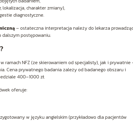
 objętych badaniem,
 lokalizacja, charakter zmiany),
gestie diagnostyczne.
iniczną
– ostateczna interpretacja należy do lekarza prowadzą
 o dalszym postępowaniu.
?
amach NFZ (ze skierowaniem od specjalisty), jak i prywatnie 
nia. Cena prywatnego badania zależy od badanego obszaru i
zedziale 400–1000 zł.
ówek oferuje:
zygotowany w języku angielskim (przykładowo dla pacjentów