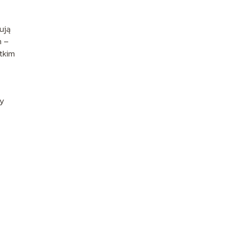
ują
h –
tkim
dy