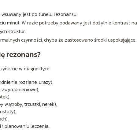
y wsuwany jest do tunelu rezonansu.
ęciu minut. W razie potrzeby podawany jest dożylnie kontrast na
ch struktur.
malnych czynności, chyba że zastosowano środki uspokajające.
ię rezonans?
zydatne w diagnostyce:
dnienie rozsiane, urazy),
y zwyrodnieniowe),
tek),
 wątroby, trzustki, nerek),
ostaty),
ch),
i i planowaniu leczenia.