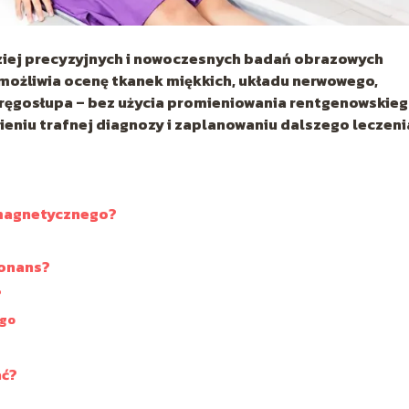
iej precyzyjnych i nowoczesnych badań obrazowych
ożliwia ocenę tkanek miękkich, układu nerwowego,
ręgosłupa – bez użycia promieniowania rentgenowskieg
eniu trafnej diagnozy i zaplanowaniu dalszego leczeni
 magnetycznego?
zonans?
?
ego
ać?