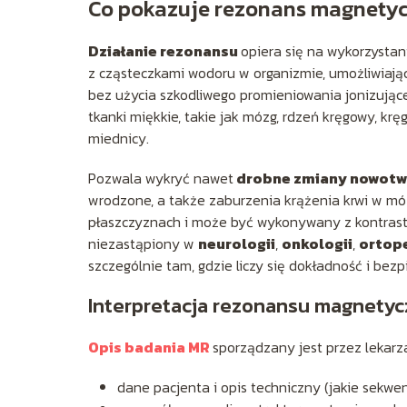
Co pokazuje rezonans magnety
Działanie rezonansu
opiera się na wykorzystan
z cząsteczkami wodoru w organizmie, umożliwiają
bez użycia szkodliwego promieniowania jonizując
tkanki miękkie, takie jak mózg, rdzeń kręgowy, kręg
miednicy.
Pozwala wykryć nawet
drobne zmiany nowot
wrodzone, a także zaburzenia krążenia krwi w móz
płaszczyznach i może być wykonywany z kontrast
niezastąpiony w
neurologii
,
onkologii
,
ortope
szczególnie tam, gdzie liczy się dokładność i bez
Interpretacja rezonansu magnety
Opis badania MR
sporządzany jest przez lekarz
dane pacjenta i opis techniczny (jakie sekwe