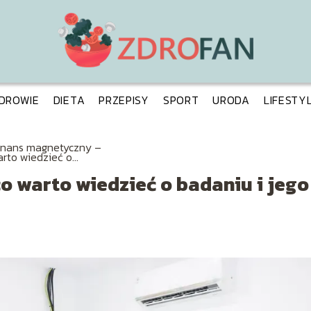
DROWIE
DIETA
PRZEPISY
SPORT
URODA
LIFESTY
nans magnetyczny –
arto wiedzieć o
niu i jego
pretacji?
 warto wiedzieć o badaniu i jego