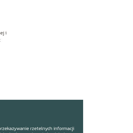
ej i
t
 przekazywanie rzetelnych informacji