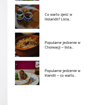
spróbować
Co warto zjeść w
Holandii? Lista
popularnych potraw
Popularne jedzenie w
Chorwacji – lista
znanych potraw, które
musisz spróbować
Popularne jedzenie w
Irlandii – co warto
spróbować?