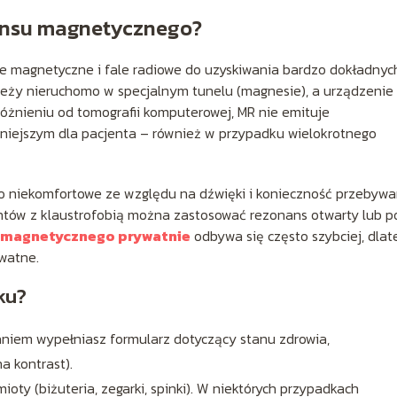
ansu magnetycznego?
le magnetyczne i fale radiowe do uzyskiwania bardzo dokładnyc
leży nieruchomo w specjalnym tunelu (magnesie), a urządzenie
żnieniu od tomografii komputerowej, MR nie emituje
czniejszym dla pacjenta – również w przypadku wielokrotnego
co niekomfortowe ze względu na dźwięki i konieczność przebywa
entów z klaustrofobią można zastosować rezonans otwarty lub 
u magnetycznego prywatnie
odbywa się często szybciej, dlat
ywatne.
ku?
niem wypełniasz formularz dotyczący stanu zdrowia,
a kontrast).
ty (biżuteria, zegarki, spinki). W niektórych przypadkach