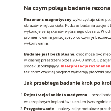
Na czym polega badanie rezon
Rezonans magnetyczny
wykorzystuje silne po
obrazów wnętrza ciała. Podczas badania pacjent 
wykonuje serię skanów wybranego obszaru. W odró
promieniowania jonizującego, co czyni je bezpie
wykonywania.
Badanie jest bezbolesne
, choć może być nie
w ciasnej przestrzeni przez 20–60 minut. U pacj
środek uspokajający.
Interpretacja rezonans
też coraz częściej pacjenci wybierają placówki pr
Jak przebiega badanie krok po kro
Rejestracja i ankieta medyczna
– przed bada
wszczepionych implantów i uczuleń (szczególnie n
Przygotowanie
– należy zdjąć metalowe przedmio