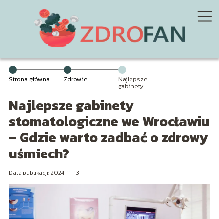
Strona główna
Zdrowie
Najlepsze
gabinety
stomatologiczne
Najlepsze gabinety
we Wrocławiu –
Gdzie warto
zadbać o
stomatologiczne we Wrocławiu
zdrowy
uśmiech?
– Gdzie warto zadbać o zdrowy
uśmiech?
Data publikacji: 2024-11-13