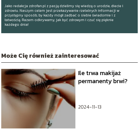
Jako redakcja zdrofan.pl z pasją dzielimy się wiedzą o urodzie, diecie i
zdrowiu. Naszym celem jest przekazywanie rzetelnych informacji w
przystępny sposób, by każdy mógł zadbać o siebie świadomie i z
łatwością. Razem odkrywamy, jak być zdrowym i czuć się pięknie
każdego dnia!
Może Cię również zainteresować
Ile trwa makijaż
permanenty brwi?
2024-11-13