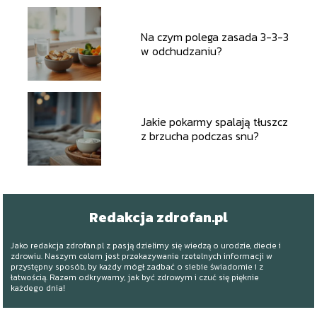
Na czym polega zasada 3-3-3
w odchudzaniu?
Jakie pokarmy spalają tłuszcz
z brzucha podczas snu?
Redakcja zdrofan.pl
Jako redakcja zdrofan.pl z pasją dzielimy się wiedzą o urodzie, diecie i
zdrowiu. Naszym celem jest przekazywanie rzetelnych informacji w
przystępny sposób, by każdy mógł zadbać o siebie świadomie i z
łatwością. Razem odkrywamy, jak być zdrowym i czuć się pięknie
każdego dnia!