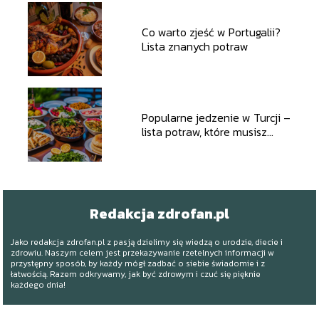
Co warto zjeść w Portugalii?
Lista znanych potraw
Popularne jedzenie w Turcji –
lista potraw, które musisz
spróbować
Redakcja zdrofan.pl
Jako redakcja zdrofan.pl z pasją dzielimy się wiedzą o urodzie, diecie i
zdrowiu. Naszym celem jest przekazywanie rzetelnych informacji w
przystępny sposób, by każdy mógł zadbać o siebie świadomie i z
łatwością. Razem odkrywamy, jak być zdrowym i czuć się pięknie
każdego dnia!