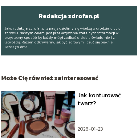
Redakcja zdrofan.pl
Jako redakcja zdrofan.pl z pasją dzielimy się wiedzą o urodzie, diecie i
zdrowiu. Naszym celem jest przekazywanie rzetelnych informacji w
przystępny sposób, by każdy mógł zadbać o siebie świadomie i z
łatwością. Razem odkrywamy, jak być zdrowym i czuć się pięknie
każdego dnia!
Może Cię również zainteresować
Jak konturować
twarz?
2026-01-23