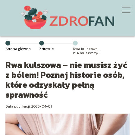
Strona główna
Zdrowie
Rwa kulszowa –
nie musisz żyć
z bólem! Poznaj
Rwa kulszowa – nie musisz żyć
historie osób,
które odzyskały
pełną
z bólem! Poznaj historie osób,
sprawność
które odzyskały pełną
sprawność
Data publikacji: 2025-04-01