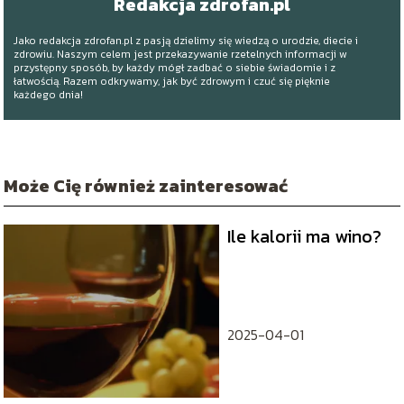
Redakcja zdrofan.pl
Jako redakcja zdrofan.pl z pasją dzielimy się wiedzą o urodzie, diecie i
zdrowiu. Naszym celem jest przekazywanie rzetelnych informacji w
przystępny sposób, by każdy mógł zadbać o siebie świadomie i z
łatwością. Razem odkrywamy, jak być zdrowym i czuć się pięknie
każdego dnia!
Może Cię również zainteresować
Ile kalorii ma wino?
2025-04-01