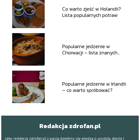
Co warto zjeść w Holandii?
Lista popularnych potraw
Popularne jedzenie w
Chorwacji – lista znanych
potraw, które musisz
spróbować
Popularne jedzenie w Irlandii
– co warto spróbować?
Redakcja zdrofan.pl
Jako redakcja zdrofan.pl z pasją dzielimy się wiedzą o urodzie, diecie i