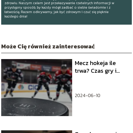
zdrowiu. Naszym celem jest przekazywanie rzetelnych informacji w
przystępny sposób, by każdy mógł zadbać o siebie świadomie i z
łatwością. Razem odkrywamy, jak być zdrowym i czuć się pięknie
każdego dnia!
Może Cię również zainteresować
Mecz hokeja ile
trwa? Czas gry i
przerwy w hokeju na
lodzie
2024-06-10