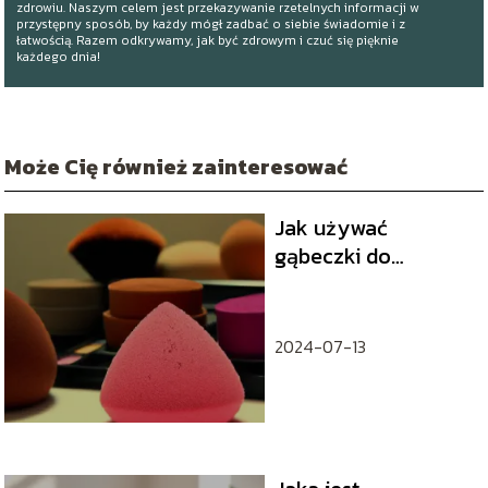
zdrowiu. Naszym celem jest przekazywanie rzetelnych informacji w
przystępny sposób, by każdy mógł zadbać o siebie świadomie i z
łatwością. Razem odkrywamy, jak być zdrowym i czuć się pięknie
każdego dnia!
Może Cię również zainteresować
Jak używać
gąbeczki do
makijażu
2024-07-13