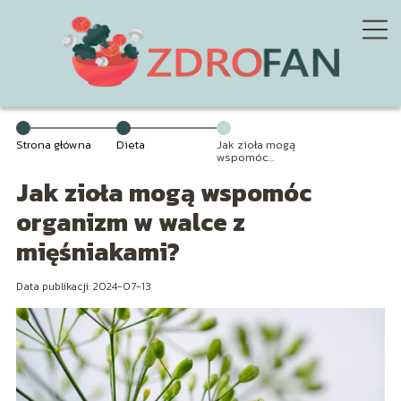
Strona główna
Dieta
Jak zioła mogą
wspomóc
organizm w
Jak zioła mogą wspomóc
walce z
mięśniakami?
organizm w walce z
mięśniakami?
Data publikacji: 2024-07-13