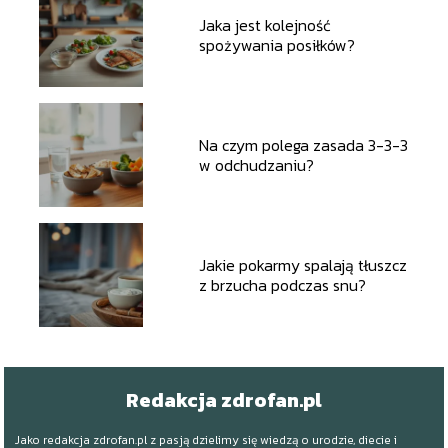
Jaka jest kolejność
spożywania posiłków?
Na czym polega zasada 3-3-3
w odchudzaniu?
Jakie pokarmy spalają tłuszcz
z brzucha podczas snu?
Redakcja zdrofan.pl
Jako redakcja zdrofan.pl z pasją dzielimy się wiedzą o urodzie, diecie i