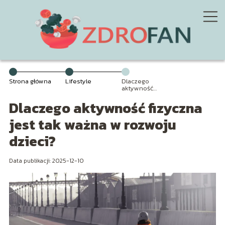
Strona główna
Lifestyle
Dlaczego
aktywność
fizyczna jest tak
Dlaczego aktywność fizyczna
ważna w
rozwoju dzieci?
jest tak ważna w rozwoju
dzieci?
Data publikacji: 2025-12-10