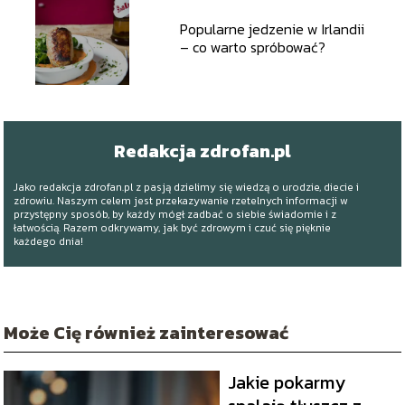
Popularne jedzenie w Irlandii
– co warto spróbować?
Redakcja zdrofan.pl
Jako redakcja zdrofan.pl z pasją dzielimy się wiedzą o urodzie, diecie i
zdrowiu. Naszym celem jest przekazywanie rzetelnych informacji w
przystępny sposób, by każdy mógł zadbać o siebie świadomie i z
łatwością. Razem odkrywamy, jak być zdrowym i czuć się pięknie
każdego dnia!
Może Cię również zainteresować
Jakie pokarmy