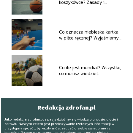
koszykówce? Zasady i
ciekawostki
Co oznacza niebieska kartka
w piłce ręcznej? Wyjaśniamy
zasady
Co ile jest mundial? Wszystko,
co musisz wiedzieć
Redakcja zdrofan.pl
Jako redakcja zdrofan.pl z pasją dzielimy się wiedzą o urodzie, diecie i
zdrowiu. Naszym celem jest przekazywanie rzetelnych informacji w
przystępny sposób, by każdy mógł zadbać o siebie świadomie i z
łatwością. Razem odkrywamy, jak być zdrowym i czuć się pięknie